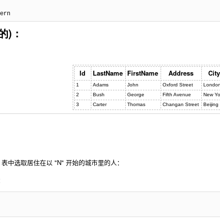
ern
的)：
Id
LastName
FirstName
Address
City
1
Adams
John
Oxford Street
Londo
2
Bush
George
Fifth Avenue
New Yo
3
Carter
Thomas
Changan Street
Beijing
s" 表中选取居住在以 "N" 开始的城市里的人：
：