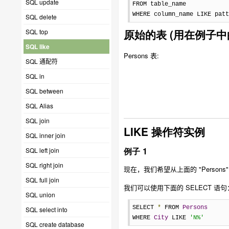
SQL update
FROM table_name

WHERE column_name LIKE patt
SQL delete
原始的表 (用在例子中
SQL top
SQL like
Persons 表:
SQL 通配符
SQL in
SQL between
SQL Alias
SQL join
LIKE 操作符实例
SQL inner join
例子 1
SQL left join
SQL right join
现在，我们希望从上面的 "Person
SQL full join
我们可以使用下面的 SELECT 语句
SQL union
SELECT 
*
 FROM 
Persons
SQL select into
WHERE 
City
 LIKE 
'N%'
SQL create database