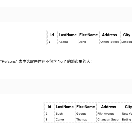
Id
LastName
FirstName
Address
City
1
Adams
John
Oxford Street
London
Persons" 表中选取居住在不包含 "lon" 的城市里的人：
：
Id
LastName
FirstName
Address
City
2
Bush
George
Fifth Avenue
New Yo
3
Carter
Thomas
Changan Street
Beijing