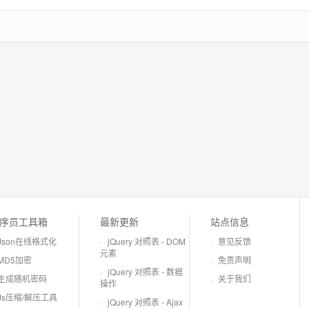
序员工具箱
最新更新
站点信息
Json在线格式化
·
jQuery 对照表 - DOM
·
意见反馈
元素
MD5加密
·
免责声明
·
jQuery 对照表 - 数据
生成随机密码
·
关于我们
操作
Js压缩/解压工具
·
jQuery 对照表 - Ajax